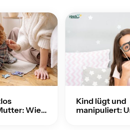
los
Kind lügt und
utter: Wie
manipuliert: 
gierst
erkennen & re