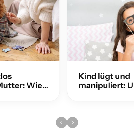
los
Kind lügt und
utter: Wie
manipuliert: 
gierst
erkennen & re