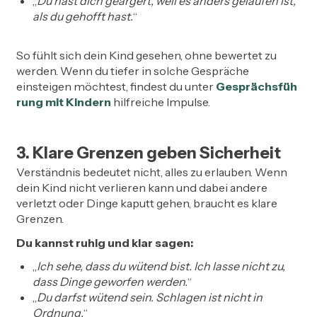
„
Du hast dich geärgert, weil es anders gelaufen ist,
als du gehofft hast.
“
So fühlt sich dein Kind gesehen, ohne bewertet zu
werden. Wenn du tiefer in solche Gespräche
einsteigen möchtest, findest du unter
Gesprächsfüh
rung mit Kindern
hilfreiche Impulse.
3. Klare Grenzen geben Sicherheit
Verständnis bedeutet nicht, alles zu erlauben. Wenn
dein Kind nicht verlieren kann und dabei andere
verletzt oder Dinge kaputt gehen, braucht es klare
Grenzen.
Du kannst ruhig und klar sagen:
„
Ich sehe, dass du wütend bist. Ich lasse nicht zu,
dass Dinge geworfen werden.
“
„
Du darfst wütend sein. Schlagen ist nicht in
Ordnung.
“