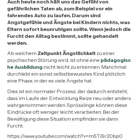
Auch heute noch hält uns das Gefühl von
gefährlichen Taten ab, zum Beispiel vor ein
fahrendes Auto zu laufen. Darum sind
Angstgefühle und Ängste bei Kindern nichts, was
Eltern sofort beunruhigen sollte. Wenn jedoch die
Furcht den Alltag bestimmt, sollte gehandelt
werden.
Ab welchem
Zeitpunkt Ängstlichkeit
zu einer
psychischen Störung wird, ist ohne eine
pädagogisc
he Ausbildung
nicht leicht zu erkennen. Manchmal
durchlebt ein sonst selbstbewusstes Kind plötzlich
eine Phase, in der es viele Ängste hat.
Dies ist ein normaler Prozess, der dadurch entsteht,
dass im Laufe der Entwicklung Reize neu oder anders
wahrgenommen werden. Sprösslinge können diese
Eindrücke oft weniger leicht verarbeiten. Bei der
Bewältigung diese Situation empfinden sie dann
Furcht.
https://www.youtube.com/watch?v=m5TiSr20bp0