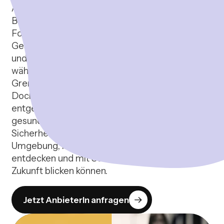
Ängste, Schlafprobleme und psychosomatische
Beschwerden nehmen zu – mit langfristigen
Folgen für die körperliche und seelische
Gesundheit. Gleichzeitig geraten auch Eltern
und Pädagogen zunehmend unter Druck,
während die Unterstützungssysteme oft an ihre
Grenzen stoßen.
Doch es gibt einen Weg, dieser Entwicklung
entgegenzuwirken. Ein glückliches und
gesundes Aufwachsen basiert auf Liebe,
Sicherheit und Vertrauen. Kinder brauchen eine
Umgebung, in der sie sich entfalten, ihre Stärken
entdecken und mit Selbstvertrauen in die
Zukunft blicken können.
Jetzt AnbieterIn anfragen