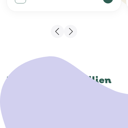
Kinder und Familien
stärken
Unsere Gesellschaft steht vor einer
Herausforderung:
Immer mehr Kinder und Jugendliche leiden
unter Stress, Unsicherheit und Überforderung.