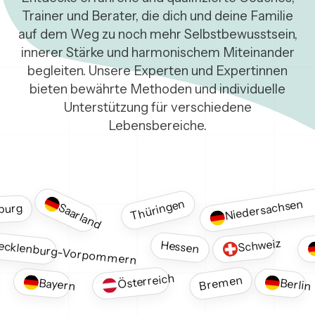
Trainer und Berater, die dich und deine Familie
auf dem Weg zu noch mehr Selbstbewusstsein,
innerer Stärke und harmonischem Miteinander
begleiten. Unsere Experten und Expertinnen
bieten bewährte Methoden und individuelle
Unterstützung für verschiedene
Lebensbereiche.
Thüringen
Niedersachsen
Saarland
burg
Schweiz
ecklenburg-Vorpommern
Hessen
Österreich
Bremen
Bayern
Berlin