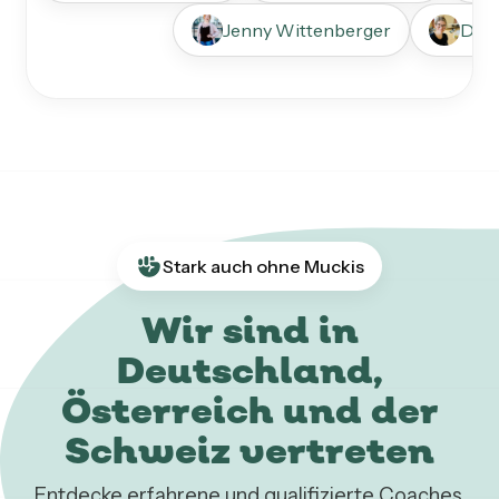
Jenny Wittenberger
Dani
Stark auch ohne Muckis
Wir sind in
Deutschland,
Österreich und der
Schweiz vertreten
Entdecke erfahrene und qualifizierte Coaches,