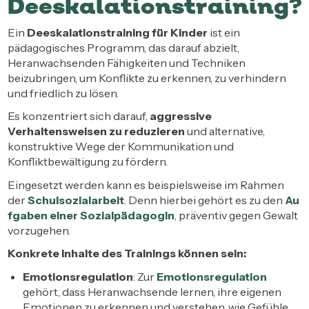
Deeskalationstraining?
Ein
Deeskalationstraining für Kinder
ist ein
pädagogisches Programm, das darauf abzielt,
Heranwachsenden Fähigkeiten und Techniken
beizubringen, um Konflikte zu erkennen, zu verhindern
und friedlich zu lösen.
Es konzentriert sich darauf,
aggressive
Verhaltensweisen zu reduzieren
und alternative,
konstruktive Wege der Kommunikation und
Konfliktbewältigung zu fördern.
Eingesetzt werden kann es beispielsweise im Rahmen
der
Schulsozialarbeit
. Denn hierbei gehört es zu den
Au
fgaben einer Sozialpädagogin
, präventiv gegen Gewalt
vorzugehen.
Konkrete Inhalte des Trainings können sein:
Emotionsregulation
: Zur
Emotionsregulation
gehört, dass Heranwachsende lernen, ihre eigenen
Emotionen zu erkennen und verstehen, wie Gefühle