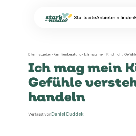
Startseite
AnbieterIn finden
Elternratgeber
»
Familienberatung
»
Ich mag mein Kind nicht: Gefühl
Ich mag mein K
Gefühle verste
handeln
Daniel Duddek
Verfasst von