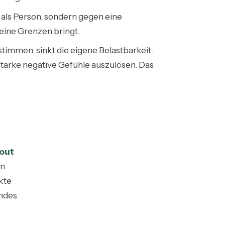
d
als Person, sondern gegen eine
Deine Grenzen bringt.
timmen, sinkt die eigene Belastbarkeit.
tarke negative Gefühle auszulösen. Das
out
rn
kte
indes