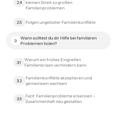
kleinen Streit zu großen
2.4
Familienproblemen
Folgen ungelöster Familienkonflikte
2.5
Wann solltest du dir Hilfe bei familiären
3
Problemen holen?
Warum ein frühes Eingreifen
3.1
Familienkrisen verhindern kann
Familienkonflikte akzeptieren und
3.2
gemeinsam wachsen
Fazit: Familienprobleme erkennen –
3.3
Zusammenhalt neu gestalten