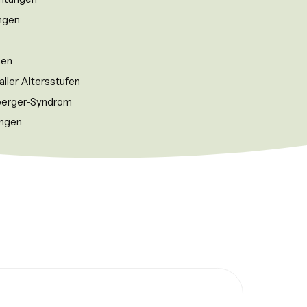
ungen
nen
ller Altersstufen
perger-Syndrom
ungen