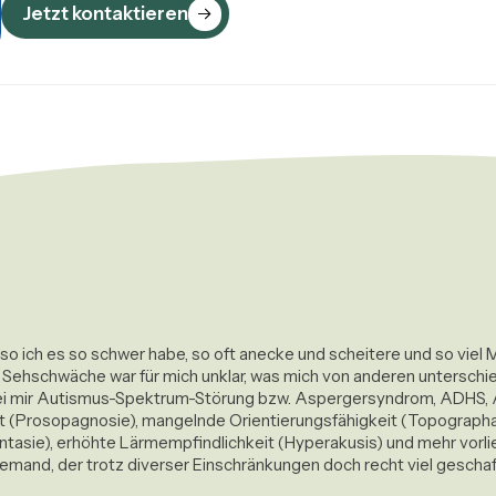
Jetzt kontaktieren
eso ich es so schwer habe, so oft anecke und scheitere und so viel 
ehschwäche war für mich unklar, was mich von anderen unterschied
 bei mir Autismus-Spektrum-Störung bzw. Aspergersyndrom, ADHS, A
Prosopagnosie), mangelnde Orientierungsfähigkeit (Topographagn
asie), erhöhte Lärmempfindlichkeit (Hyperakusis) und mehr vorlieg
 jemand, der trotz diverser Einschränkungen doch recht viel geschaff