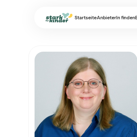
Startseite
AnbieterIn finden