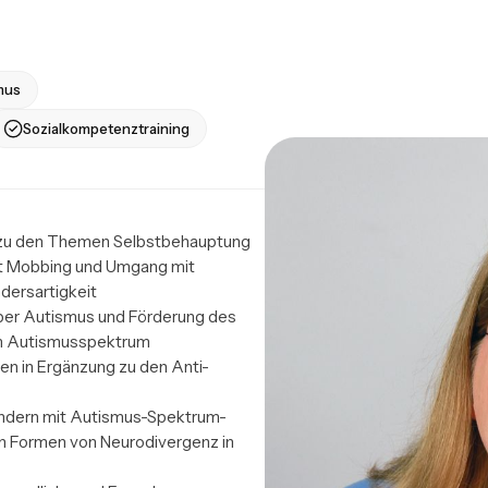
mus
Sozialkompetenztraining
e zu den Themen Selbstbehauptung 
t Mobbing und Umgang mit 
ersartigkeit

ber Autismus und Förderung des 
m Autismusspektrum

n in Ergänzung zu den Anti-
indern mit Autismus-Spektrum-
 Formen von Neurodivergenz in 