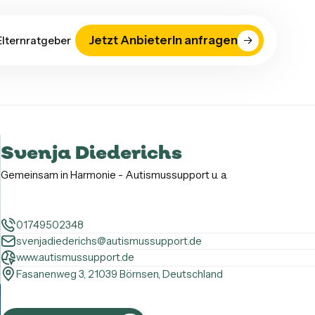
Jetzt AnbieterIn anfragen
Elternratgeber
Svenja Diederichs
Gemeinsam in Harmonie - Autismussupport u. a.
01749502348
svenjadiederichs@autismussupport.de
www.autismussupport.de
Fasanenweg 3, 21039 Börnsen, Deutschland