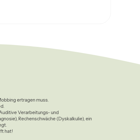
Mobbing ertragen muss. 

. 

uditive Verarbeitungs- und 
osie), Rechenschwäche (Dyskalkulie), ein 
t. 

t hat!
