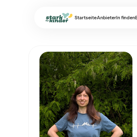
Startseite
AnbieterIn finden