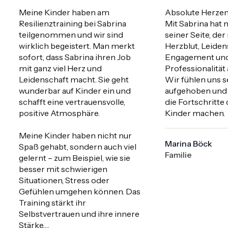
Meine Kinder haben am 
Absolute Herzen
Resilienztraining bei Sabrina 
Mit Sabrina hat 
teilgenommen und wir sind 
seiner Seite, der m
wirklich begeistert. Man merkt 
Herzblut, Leidens
sofort, dass Sabrina ihren Job 
Engagement und
mit ganz viel Herz und 
Professionalität a
Leidenschaft macht. Sie geht 
Wir fühlen uns se
wunderbar auf Kinder ein und 
aufgehoben und 
schafft eine vertrauensvolle, 
die Fortschritte 
positive Atmosphäre.

Kinder machen.
Meine Kinder haben nicht nur 
Marina Böck
Spaß gehabt, sondern auch viel 
Familie
gelernt – zum Beispiel, wie sie 
besser mit schwierigen 
Situationen, Stress oder 
Gefühlen umgehen können. Das 
Training stärkt ihr 
Selbstvertrauen und ihre innere 
Stärke.
