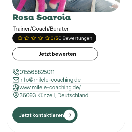
Rosa Scarcia
Trainer/Coach/Berater
0
/5
0 Bewertungen
Jetzt bewerten
015568825011
info@milele-coaching.de
www.milele-coaching.de/
36093 Künzell, Deutschland
Jetzt kontaktieren