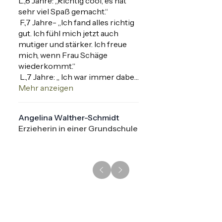
L.,8 Jahre: „Richtig cool, es hat 
sehr viel Spaß gemacht.“

 F.,7 Jahre- „Ich fand alles richtig 
gut. Ich fühl mich jetzt auch 
mutiger und stärker. Ich freue 
mich, wenn Frau Schäge 
wiederkommt.“

 L.,7 Jahre: „ Ich war immer dabei. 
Ich fand es super schön und es 
Mehr anzeigen
hat richtig Spaß gemacht. Ich 
habe daraus gelernt, dass man 
Angelina Walther-Schmidt
einfach weggehen kann, wenn 
Erzieherin in einer Grundschule
man beleidigt wird. Ich übe, 
damit besser umzugehen, wenn 
andere Kinder gemeine Dinge 
sagen.“