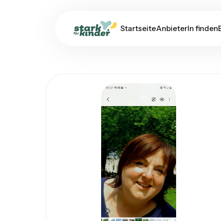
Startseite
AnbieterIn finden