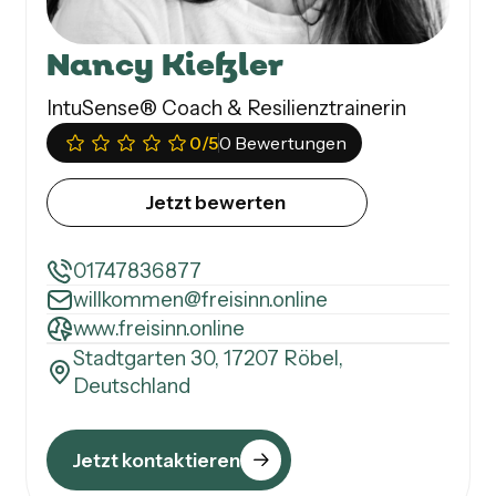
Nancy Kießler
IntuSense® Coach & Resilienztrainerin
0
/5
0 Bewertungen
Jetzt bewerten
01747836877
willkommen@freisinn.online
www.freisinn.online
Stadtgarten 30, 17207 Röbel,
Deutschland
Jetzt kontaktieren