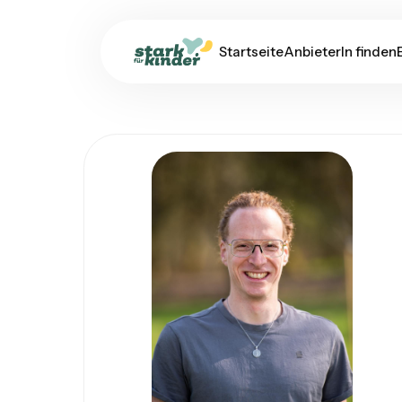
Startseite
AnbieterIn finden