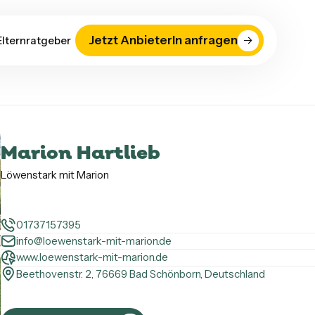
Jetzt AnbieterIn anfragen
Elternratgeber
Marion Hartlieb
Löwenstark mit Marion
01737157395
info@loewenstark-mit-marion.de
www.loewenstark-mit-marion.de
Beethovenstr. 2, 76669 Bad Schönborn, Deutschland