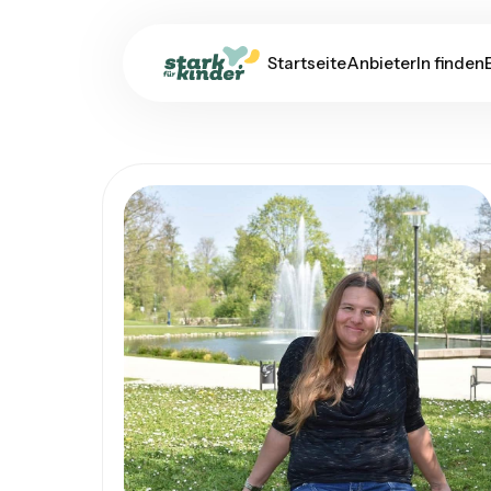
Startseite
AnbieterIn finden