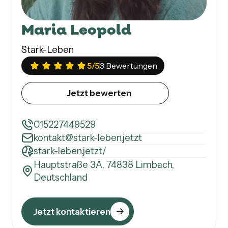
Maria Leopold
Stark-Leben
5
/5
3 Bewertungen
Jetzt bewerten
015227449529
kontakt@stark-leben.jetzt
stark-leben.jetzt/
Hauptstraße 3A, 74838 Limbach,
Deutschland
Jetzt kontaktieren