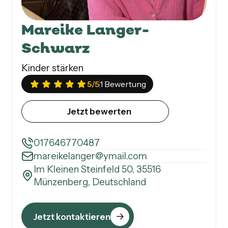
Mareike Langer-
Schwarz
Kinder stärken
5
/5
1 Bewertung
Jetzt bewerten
017646770487
mareikelanger@ymail.com
Im Kleinen Steinfeld 50, 35516
Münzenberg, Deutschland
Jetzt kontaktieren