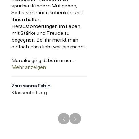
spürbar: Kindern Mut geben, 
Selbstvertrauen schenken und 
ihnen helfen, 
Herausforderungen im Leben 
mit Stärke und Freude zu 
begegnen. Bei ihr merkt man 
einfach, dass liebt was sie macht..

Mareike ging dabei immer 
feinfühlig auf die aktuellen 
Mehr anzeigen
Bedürfnisse der Kinder ein. 
Durch ihre mitreißende 
Zsuzsanna Fabig
Persönlichkeit und ihre 
Klassenleitung
spürbare Leidenschaft, Kinder 
zu begeistern und zu aktivieren, 
hat sie blitzschnell das 
Vertrauen der gesamten Klasse 
gewonnen.

Auch ich als Klassenleitung habe 
durch Mareike wertvolle Tipps 