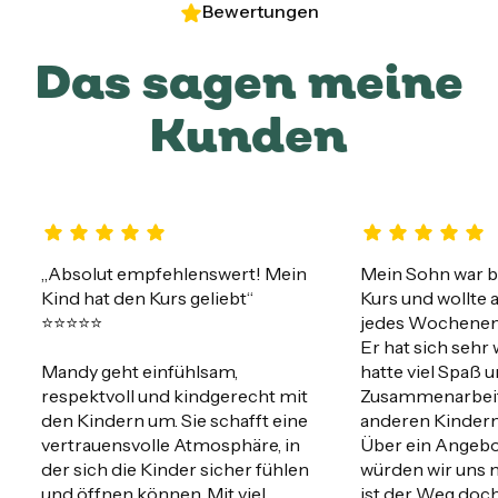
Bewertungen
Das sagen meine
Kunden
„Absolut empfehlenswert! Mein 
Mein Sohn war b
Kind hat den Kurs geliebt“

Kurs und wollte a
⭐️⭐️⭐️⭐️⭐️

jedes Wochenend
Er hat sich sehr 
Mandy geht einfühlsam, 
hatte viel Spaß u
respektvoll und kindgerecht mit 
Zusammenarbeit 
den Kindern um. Sie schafft eine 
anderen Kindern t
vertrauensvolle Atmosphäre, in 
Über ein Angebot
der sich die Kinder sicher fühlen 
würden wir uns m
und öffnen können. Mit viel 
ist der Weg doch 