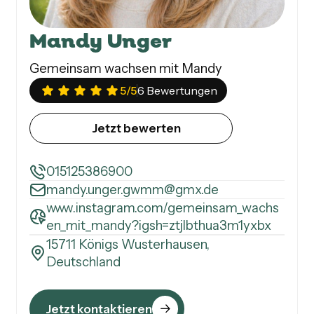
Mandy Unger
Gemeinsam wachsen mit Mandy
5
/5
6 Bewertungen
Jetzt bewerten
015125386900
mandy.unger.gwmm@gmx.de
www.instagram.com/gemeinsam_wachs
en_mit_mandy?igsh=ztjlbthua3m1yxbx
15711 Königs Wusterhausen,
Deutschland
Jetzt kontaktieren