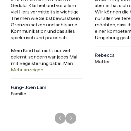
Geduld, Klarheit und vor allem 
aber er hat sich d
viel Herz vermittelt sie wichtige 
Wir können die 
Themen wie Selbstbewusstsein, 
nur allen weitere
Grenzen setzen und achtsame 
möchten, dass ih
Kommunikation und das alles 
einer kompetente
spielerisch und praxisnah.

Umgebung gestä
Mein Kind hat nicht nur viel 
Rebecca
gelernt, sondern war jedes Mal 
Mutter
mit Begeisterung dabei. Man 
merkt, dass Mandy ihre Arbeit 
Mehr anzeigen
mit Leidenschaft und viel Liebe 
macht und wirklich etwas 
Fung- Joen Lam
bewegen möchte.

Familie
Ich bin sehr dankbar für dieses 
Angebot und freue mich schon 
auf die nächsten Kurse. Klare 
Empfehlung für alle Eltern. In 
meinen Augen sind hier 5 