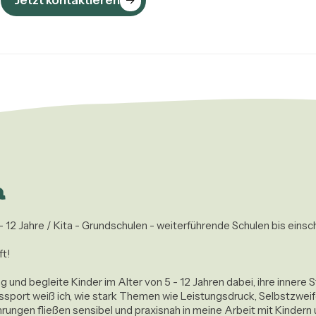
Jetzt kontaktieren
n
 12 Jahre / Kita - Grundschulen - weiterführende Schulen bis einschl
t!

kung und begleite Kinder im Alter von 5 - 12 Jahren dabei, ihre inne
gssport weiß ich, wie stark Themen wie Leistungsdruck, Selbstzwei
ungen fließen sensibel und praxisnah in meine Arbeit mit Kindern u