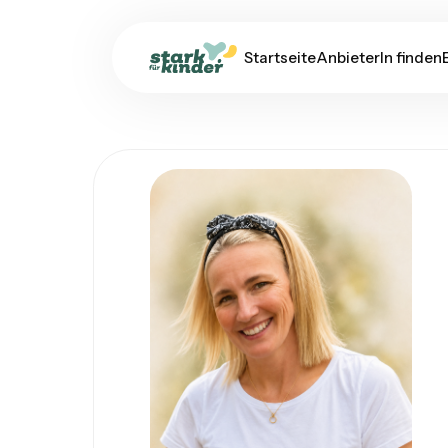
Startseite
AnbieterIn finden