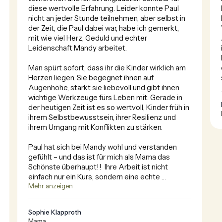
diese wertvolle Erfahrung. Leider konnte Paul 
nicht an jeder Stunde teilnehmen, aber selbst in 
der Zeit, die Paul dabei war, habe ich gemerkt, 
mit wie viel Herz, Geduld und echter 
Leidenschaft Mandy arbeitet.

Man spürt sofort, dass ihr die Kinder wirklich am 
Herzen liegen. Sie begegnet ihnen auf 
Augenhöhe, stärkt sie liebevoll und gibt ihnen 
wichtige Werkzeuge fürs Leben mit. Gerade in 
der heutigen Zeit ist es so wertvoll, Kinder früh in 
ihrem Selbstbewusstsein, ihrer Resilienz und 
ihrem Umgang mit Konflikten zu stärken.

Paul hat sich bei Mandy wohl und verstanden 
gefühlt – und das ist für mich als Mama das 
Schönste überhaupt!!  Ihre Arbeit ist nicht 
einfach nur ein Kurs, sondern eine echte 
Mehr anzeigen
Bereicherung für Kinder und Familien.

Liebe Mandy, danke für dein großes 
Sophie Klapproth
Engagement, deine Wärme und deine wertvolle 
Mama