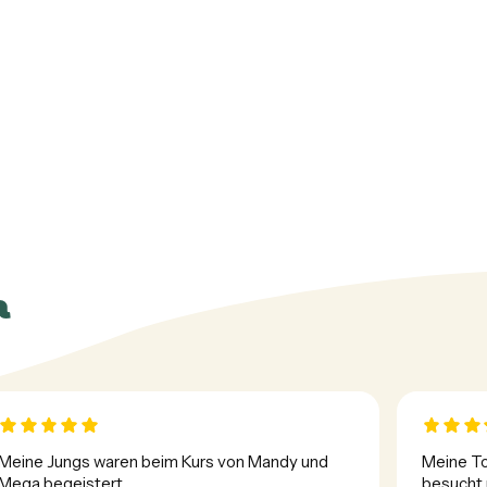
n
Meine Jungs waren beim Kurs von Mandy und 
Meine To
Mega begeistert.

besucht 