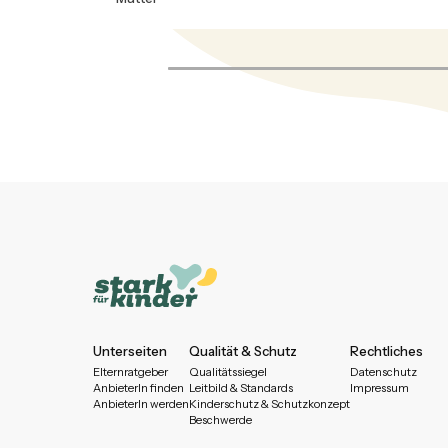
Unterseiten
Qualität & Schutz
Rechtliches
Elternratgeber
Qualitätssiegel
Datenschutz
AnbieterIn finden
Leitbild & Standards
Impressum
AnbieterIn werden
Kinderschutz & Schutzkonzept
Beschwerde