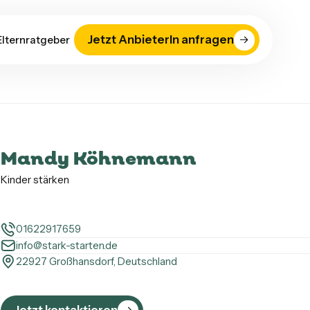
Jetzt AnbieterIn anfragen
Elternratgeber
Mandy Köhnemann
Kinder stärken
01622917659
info@stark-starten.de
22927 Großhansdorf, Deutschland