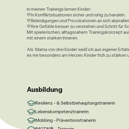
In meinen Trainings lernen Kinder:

💛In Konfliktsituationen sicher und ruhig zu handeln .

💛Beleidigungen und Provokationen an sich abprallen 
💛Ihre Gefühle besser zu verstehen und Schritt für Sc
Mit spielerischen, alltagsnahem Trainingskonzept aus
mit einem starken Inneren.

Als  Mama von drei Kinder weiß ich aus eigener Erfah
es mir besonders am Herzen, Kinder früh zu stärken 
Ausbildung
Resilienz - & Selbstbehauptungstrainerin
Lebenskompetenztrainerin
Mobbing - Präventionstrainerin
IMOTIK® - Trainerin