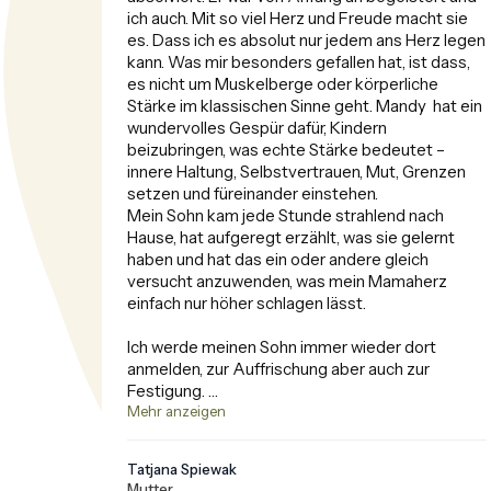
ich auch. Mit so viel Herz und Freude macht sie 
es. Dass ich es absolut nur jedem ans Herz legen 
kann. Was mir besonders gefallen hat, ist dass, 
es nicht um Muskelberge oder körperliche 
Stärke im klassischen Sinne geht. Mandy  hat ein 
wundervolles Gespür dafür, Kindern 
beizubringen, was echte Stärke bedeutet – 
innere Haltung, Selbstvertrauen, Mut, Grenzen 
setzen und füreinander einstehen.

Mein Sohn kam jede Stunde strahlend nach 
Hause, hat aufgeregt erzählt, was sie gelernt 
haben und hat das ein oder andere gleich 
versucht anzuwenden, was mein Mamaherz 
einfach nur höher schlagen lässt. 

Ich werde meinen Sohn immer wieder dort 
anmelden, zur Auffrischung aber auch zur 
Festigung. 

Mehr anzeigen
Also, danke Mandy, für diesen wundervollen 
wertvollen Kurs - immer wieder !
Tatjana Spiewak
Mutter