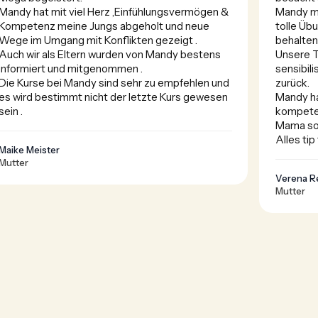
Mandy hat mit viel Herz ,Einfühlungsvermögen & 
Mandy ma
Kompetenz meine Jungs abgeholt und neue 
tolle Übu
Wege im Umgang mit Konflikten gezeigt .

behalten
Auch wir als Eltern wurden von Mandy bestens 
Unsere T
informiert und mitgenommen . 

sensibili
Die Kurse bei Mandy sind sehr zu empfehlen und 
zurück. 

es wird bestimmt nicht der letzte Kurs gewesen 
Mandy ha
sein .
kompeten
Mama sof
Alles tip 
Maike Meister
Mutter
Verena R
Mutter