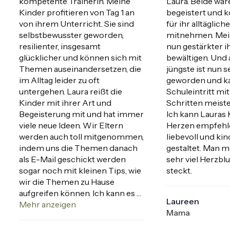
kompetente Trainerin. Meine 
Laura. Beide war
Kinder profitieren von Tag 1 an 
begeistert und ko
von ihrem Unterricht. Sie sind 
für ihr alltäglich
selbstbewusster geworden, 
mitnehmen. Mein
resilienter, insgesamt 
nun gestärkter ih
glücklicher und können sich mit 
bewältigen. Und 
Themen auseinandersetzen, die 
jüngste ist nun 
im Alltag leider zu oft 
geworden und ka
untergehen. Laura reißt die 
Schuleintritt mit
Kinder mit ihrer Art und 
Schritten meister
Begeisterung mit und hat immer 
Ich kann Lauras 
viele neue Ideen. Wir Eltern 
Herzen empfehlen.
werden auch toll mitgenommen, 
liebevoll und kin
indem uns die Themen danach 
gestaltet. Man me
als E-Mail geschickt werden 
sehr viel Herzblut
sogar noch mit kleinen Tips, wie 
steckt.
wir die Themen zu Hause 
aufgreifen können. Ich kann es 
Laureen
jedem Kind und jeder Familie 
Mehr anzeigen
Mama
nur wärmstens empfehlen!