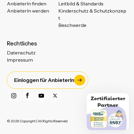
AnbieterIn finden
Leitbild & Standards
AnbieterIn werden
Kinderschutz & Schutzkonzep
t
Beschwerde
Rechtliches
Datenschutz
Impressum
Einloggen für AnbieterIn
Zertifizierter
Partner
© 2026 Copyright | All Rights Reserved