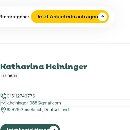
Jetzt AnbieterIn anfragen
Elternratgeber
Katharina Heininger
Trainerin
015112746776
k.heininger1988@gmail.com
63826 Geiselbach, Deutschland