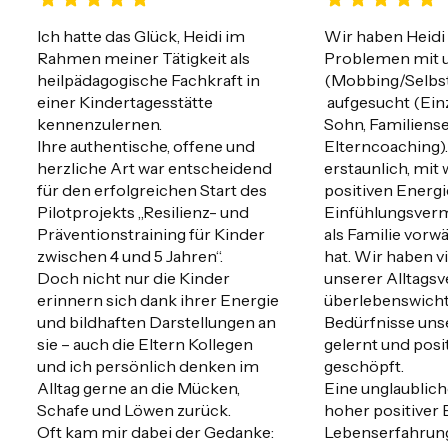
Ich hatte das Glück, Heidi im 
Wir haben Heidi 
Rahmen meiner Tätigkeit als 
Problemen mit 
heilpädagogische Fachkraft in 
(Mobbing/Selbs
einer Kindertagesstätte 
 aufgesucht (Ein
kennenzulernen.

Sohn, Familienset
Ihre authentische, offene und 
Elterncoaching). 
herzliche Art war entscheidend 
erstaunlich, mit 
für den erfolgreichen Start des 
positiven Energ
Pilotprojekts „Resilienz- und 
Einfühlungsverm
Präventionstraining für Kinder 
als Familie vorw
zwischen 4 und 5 Jahren“.

hat. Wir haben vi
Doch nicht nur die Kinder 
unserer Alltagsv
erinnern sich dank ihrer Energie 
überlebenswicht
und bildhaften Darstellungen an 
Bedürfnisse unse
sie – auch die Eltern Kollegen 
gelernt und posit
und ich persönlich denken im 
geschöpft. 

Alltag gerne an die Mücken, 
Eine unglaublich
Schafe und Löwen zurück.

hoher positiver E
Oft kam mir dabei der Gedanke: 
Lebenserfahrung 