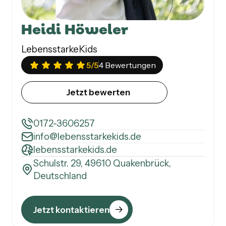
Heidi Höweler
LebensstarkeKids
5
/5
4 Bewertungen
Jetzt bewerten
0172-3606257
info@lebensstarkekids.de
lebensstarkekids.de
Schulstr. 29, 49610 Quakenbrück,
Deutschland
Jetzt kontaktieren