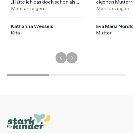
„Hätte ich das doch schon als 
eigenen Mutterr
Kind gewusst.“

Mehr anzeigen
wirklichem Will
Mehr anzeigen
Ein wertvolles Coaching für jede 
zu erwirken. 

Lebenslage!
Von Herzen weit
Katharina Wessels
Eva Maria Nordl
Eine lohnenswer
Kita
Mutter
und Hilfestellung 