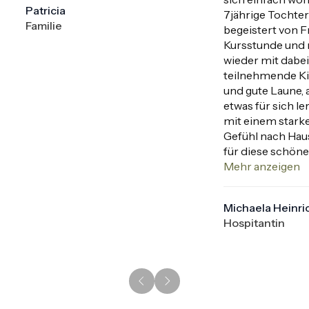
Patricia
7jährige Tochter
Familie
begeistert von Fr
Kursstunde und 
wieder mit dabei s
teilnehmende Ki
und gute Laune, a
etwas für sich le
mit einem starken
Gefühl nach Haus
für diese schöne
liebe Franzi!
Mehr anzeigen
Michaela Heinri
Hospitantin