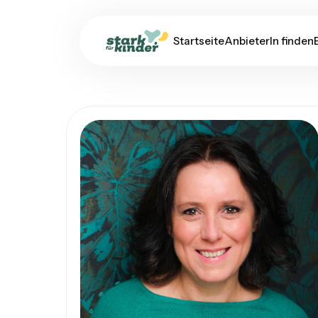
Startseite
AnbieterIn finden