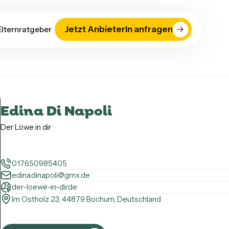
Jetzt AnbieterIn anfragen
Elternratgeber
Edina Di Napoli
Der Löwe in dir
017650985405
edina.dinapoli@gmx.de
der-loewe-in-dir.de
Im Ostholz 23, 44879 Bochum, Deutschland