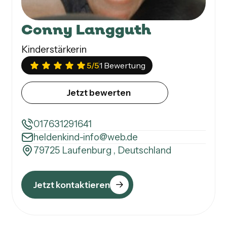
Conny Langguth
Kinderstärkerin
5
/5
1 Bewertung
Jetzt bewerten
017631291641
heldenkind-info@web.de
79725 Laufenburg , Deutschland
Jetzt kontaktieren