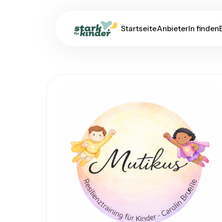
Startseite
AnbieterIn finden