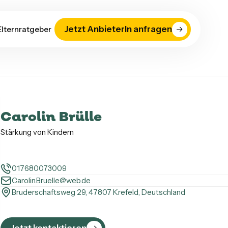
Jetzt AnbieterIn anfragen
Elternratgeber
Carolin Brülle
Stärkung von Kindern
017680073009
Carolin.Bruelle@web.de
Bruderschaftsweg 29, 47807 Krefeld, Deutschland