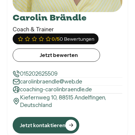
Carolin Brändle
Coach & Trainer
0
/5
0 Bewertungen
Jetzt bewerten
015202625509
carolinbraendle@web.de
coaching-carolinbraendle.de
Kiefernweg 10, 88515 Andelfingen,
Deutschland
Jetzt kontaktieren