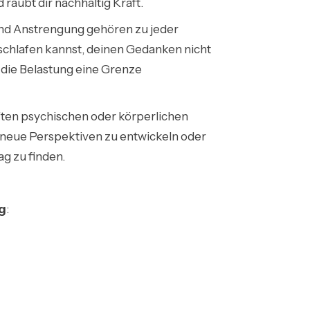
raubt dir nachhaltig Kraft.
t und Anstrengung gehören zu jeder
chlafen kannst, deinen Gedanken nicht
 die Belastung eine Grenze
ften psychischen oder körperlichen
 neue Perspektiven zu entwickeln oder
ag zu finden.
g
: