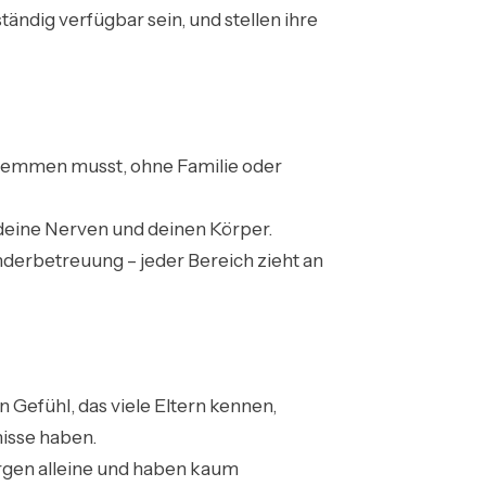
ständig verfügbar sein, und stellen ihre
 stemmen musst, ohne Familie oder
deine Nerven und deinen Körper.
inderbetreuung – jeder Bereich zieht an
ein Gefühl, das viele Eltern kennen,
isse haben.
rgen alleine und haben kaum