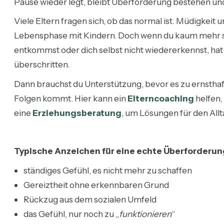
Pause wieder legt, bleibt Überforderung bestehen und 
Viele Eltern fragen sich, ob das normal ist. Müdigkei
Lebensphase mit Kindern. Doch wenn du kaum mehr s
entkommst oder dich selbst nicht wiedererkennst, hat
überschritten.
Dann brauchst du Unterstützung, bevor es zu ernstha
Folgen kommt. Hier kann ein
Elterncoaching
helfen,
eine
Erziehungsberatung
, um Lösungen für den Allt
Typische Anzeichen für eine echte Überforderun
ständiges Gefühl, es nicht mehr zu schaffen
Gereiztheit ohne erkennbaren Grund
Rückzug aus dem sozialen Umfeld
das Gefühl, nur noch zu „
funktionieren
“