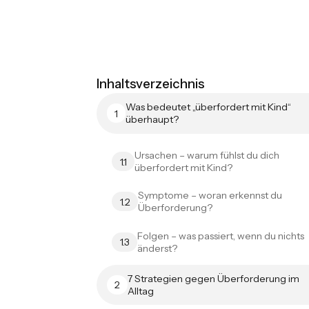
Inhaltsverzeichnis
Was bedeutet „überfordert mit Kind“
1
überhaupt?
Ursachen – warum fühlst du dich
1.1
überfordert mit Kind?
Symptome – woran erkennst du
1.2
Überforderung?
Folgen – was passiert, wenn du nichts
1.3
änderst?
7 Strategien gegen Überforderung im
2
Alltag