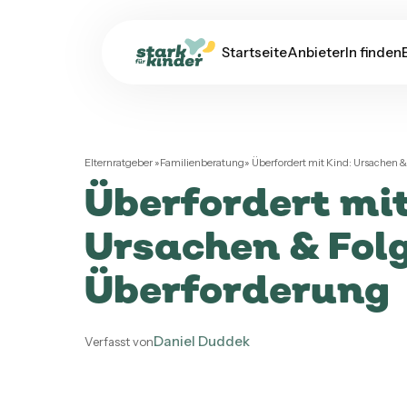
Startseite
AnbieterIn finden
Elternratgeber
»
Familienberatung
»
Überfordert mit Kind: Ursachen 
Überfordert mit
Ursachen & Fol
Überforderung
Daniel Duddek
Verfasst von