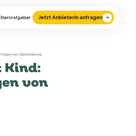
Jetzt AnbieterIn anfragen
Elternratgeber
& Folgen von Überforderung
 Kind:
gen von