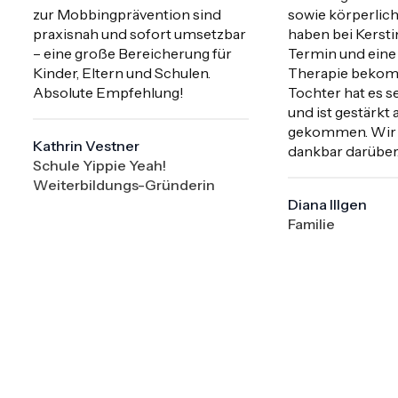
zur Mobbingprävention sind 
sowie körperlich
praxisnah und sofort umsetzbar 
haben bei Kerstin
– eine große Bereicherung für 
Termin und eine
Kinder, Eltern und Schulen. 
Therapie bekomm
Absolute Empfehlung!
Tochter hat es s
und ist gestärkt 
gekommen. Wir s
Kathrin Vestner
dankbar darüber
Schule Yippie Yeah!
Weiterbildungs-Gründerin
Diana Illgen
Familie